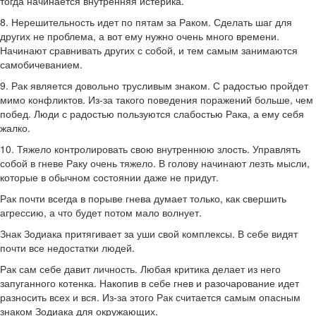
тогда начинается внутренняя истерика.
8. Нерешительность идет по пятам за Раком. Сделать шаг для
других не проблема, а вот ему нужно очень много времени.
Начинают сравнивать других с собой, и тем самым занимаются
самобичеванием.
9. Рак является довольно трусливым знаком. С радостью пройдет
мимо конфликтов. Из-за такого поведения поражений больше, чем
побед. Люди с радостью пользуются слабостью Рака, а ему себя
жалко.
10. Тяжело контролировать свою внутреннюю злость. Управлять
собой в гневе Раку очень тяжело. В голову начинают лезть мысли,
которые в обычном состоянии даже не придут.
Рак почти всегда в порыве гнева думает только, как свершить
агрессию, а что будет потом мало волнует.
Знак Зодиака притягивает за уши свой комплексы. В себе видят
почти все недостатки людей.
Рак сам себе давит личность. Любая критика делает из него
запуганного котенка. Накопив в себе гнев и разочарование идет
разносить всех и вся. Из-за этого Рак считается самым опасным
знаком Зодиака для окружающих.