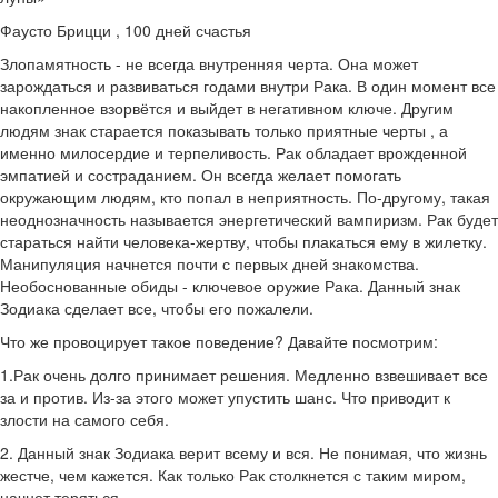
Фаусто Брицци , 100 дней счастья
Злопамятность - не всегда внутренняя черта. Она может
зарождаться и развиваться годами внутри Рака. В один момент все
накопленное взорвётся и выйдет в негативном ключе. Другим
людям знак старается показывать только приятные черты , а
именно милосердие и терпеливость. Рак обладает врожденной
эмпатией и состраданием. Он всегда желает помогать
окружающим людям, кто попал в неприятность. По-другому, такая
неоднозначность называется энергетический вампиризм. Рак будет
стараться найти человека-жертву, чтобы плакаться ему в жилетку.
Манипуляция начнется почти с первых дней знакомства.
Необоснованные обиды - ключевое оружие Рака. Данный знак
Зодиака сделает все, чтобы его пожалели.
Что же провоцирует такое поведение? Давайте посмотрим:
1.Рак очень долго принимает решения. Медленно взвешивает все
за и против. Из-за этого может упустить шанс. Что приводит к
злости на самого себя.
2. Данный знак Зодиака верит всему и вся. Не понимая, что жизнь
жестче, чем кажется. Как только Рак столкнется с таким миром,
начнет теряться.