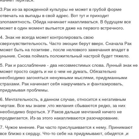
3.Рак из-за врожденной культуры не может в грубой форме
отвечать на выпады в свой адрес. Вот тут и приходит
злопамятность. Обида начинает накапливаться. В будущем все
может в один момент выльется даже на первого встречного.
4. Знак не всегда может контролировать свою
сверхчувствительность. Часто эмоции берут вверх. Сначала Рак
может быть на позитиве , после неловкого замечания впадет в
уныние. Снова поймать положительный настрой будет тяжело.
5. Рак и расслабление - два несовместимых слова. Лунный знак не
может просто сидеть и ни о чем не думать. Обязательно
необходимо загоняться ненужными мыслями, придуманными
страхами. Рак начинает себя накручивать и фантазировать,
придумывая проблемы.
6. Мечтательность, в данном случае, относится к негативным
чертам. Все мы знаем ,что желания сбываются редко, за них
необходимо бороться. У Раков дальше мечтаний ничего не
продвигается. Из-за этого накапливаются разочарование.
7. Чужое мнение. Рак часто прислушивается к нему. Принимают
все близко к сердцу. Что-то себе на придумывают, обидятся ,и